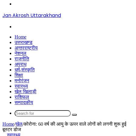
Menu
Jan Akrosh Uttarakhand
Search
for
Home
उत्तराखण्ड
अन्तरराष्ट्रीय
नेशनल
राजनीति
अपराध
धर्म-संस्कृति
शिक्षा
मनोरंजन
स्वास्थ्य
खेल खिलाड़ी
राशिफल
सम्पादकीय
Search
for
Home
/
खेल
/
कोरोना: 60 वर्ष की आयु के ऊपर वाले लोगों को लगनी शुरू हुई
बूस्टर डोज
स्वास्थ्य