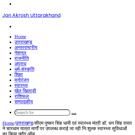
Menu
Jan Akrosh Uttarakhand
Search
for
Home
उत्तराखण्ड
अन्तरराष्ट्रीय
नेशनल
राजनीति
अपराध
धर्म-संस्कृति
शिक्षा
मनोरंजन
स्वास्थ्य
खेल खिलाड़ी
राशिफल
सम्पादकीय
Search
for
Home
/
उत्तराखण्ड
/
सीएम पुष्कर सिंह धामी एवं स्वास्थ्य मंत्री डॉ. धन सिंह रावत
ने चारधाम यात्रा मार्गों पर उपलब्ध कराई जा रही निःशुल्क स्वास्थ्य सुविधाओं
का किया फ्लैग ऑफ