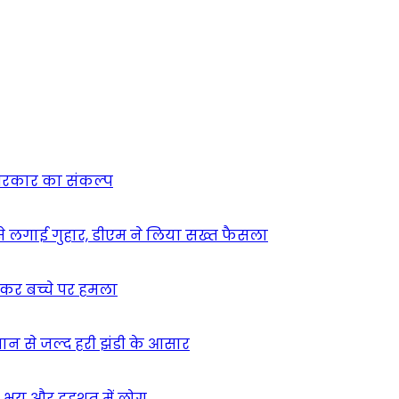
न सरकार का संकल्प
म से लगाई गुहार, डीएम ने लिया सख्त फैसला
ुसकर बच्चे पर हमला
मान से जल्द हरी झंडी के आसार
ा – भय और दहशत में लोग