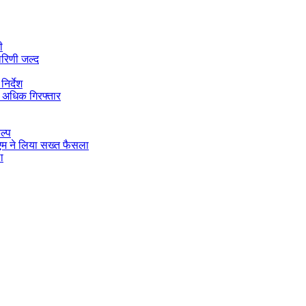
ी
ारिणी जल्द
िर्देश
 अधिक गिरफ्तार
ल्प
डीएम ने लिया सख्त फैसला
ा