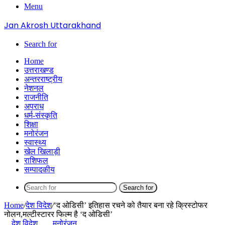
Menu
Jan Akrosh Uttarakhand
Search for
Home
उत्तराखण्ड
अन्तरराष्ट्रीय
नेशनल
राजनीति
अपराध
धर्म-संस्कृति
शिक्षा
मनोरंजन
स्वास्थ्य
खेल खिलाड़ी
राशिफल
सम्पादकीय
Search for
Home
/
देश विदेश
/
‘द ओडिसी’ इतिहास रचने को तैयार बना रहे क्रिस्टोफर
नोलन,मल्टीस्टारर फिल्म है ‘द ओडिसी’
देश विदेश
मनोरंजन