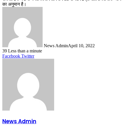
का अनुमान है।
News Admin
April 10, 2022
39
Less than a minute
LinkedIn
Tumblr
Pinterest
Reddit
VKontakte
Share
Print
Facebook
Twitter
via
Email
News Admin