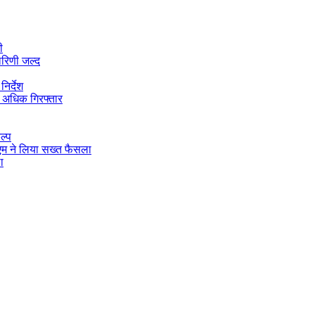
ी
ारिणी जल्द
िर्देश
 अधिक गिरफ्तार
ल्प
डीएम ने लिया सख्त फैसला
ा