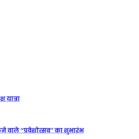
श यात्रा
 वाले ‘‘प्रवेशोत्सव’’ का शुभारंभ