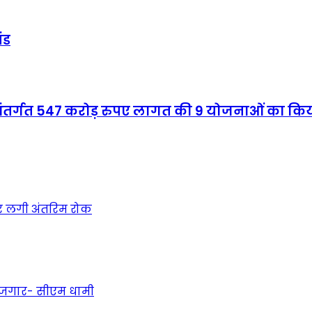
खंड
े अंतर्गत 547 करोड़ रुपए लागत की 9 योजनाओं का कि
स पर लगी अंतरिम रोक
 रोजगार- सीएम धामी