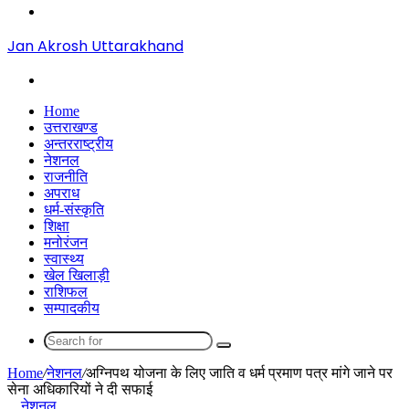
Menu
Jan Akrosh Uttarakhand
Search
for
Home
उत्तराखण्ड
अन्तरराष्ट्रीय
नेशनल
राजनीति
अपराध
धर्म-संस्कृति
शिक्षा
मनोरंजन
स्वास्थ्य
खेल खिलाड़ी
राशिफल
सम्पादकीय
Search
for
Home
/
नेशनल
/
अग्निपथ योजना के लिए जाति व धर्म प्रमाण पत्र मांगे जाने पर
सेना अधिकारियों ने दी सफाई
नेशनल