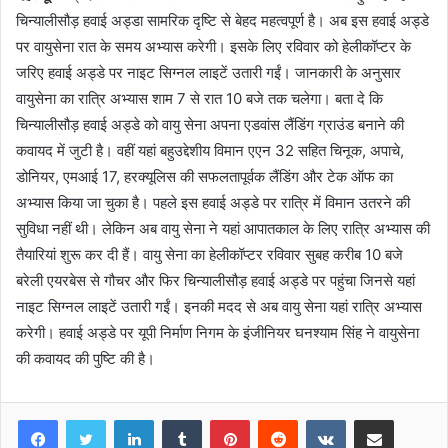
चिन्यालीसौड़ हवाई अड्डा सामरिक दृष्टि से बेहद महत्वपूर्ण है। अब इस हवाई अड्डे
पर वायुसेना रात के समय अभ्यास करेगी। इसके लिए रविवार को हेलीकॉप्टर के
जरिए हवाई अड्डे पर नाइट सिग्नल लाइटें उतारी गईं। जानकारी के अनुसार
वायुसेना का रात्रि अभ्यास शाम 7 से रात 10 बजे तक चलेगा। बता दे कि
चिन्यालीसौड़ हवाई अड्डे को वायु सेना अपना एडवांस लैंडिंग ग्राउंड बनाने की
कवायद में जुटी है। वहीं यहां बहुउद्देशीय विमान एएन 32 सहित चिनूक, अपाचे,
डोनियर, एमआई 17, हरक्यूलिस की सफलतापूर्वक लैंडिंग और टेक ऑफ का
अभ्यास किया जा चुका है। पहले इस हवाई अड्डे पर रात्रि में विमान उतरने की
सुविधा नहीं थी। लेकिन अब वायु सेना ने यहां आपातकाल के लिए रात्रि अभ्यास की
तैयारियां शुरू कर दी हैं। वायु सेना का हेलीकॉप्टर रविवार सुबह करीब 10 बजे
बरेली एयरबेस से गौचर और फिर चिन्यालीसौड़ हवाई अड्डे पर पहुंचा जिनसे यहां
नाइट सिग्नल लाइटें उतारी गईं। इनकी मदद से अब वायु सेना यहां रात्रि अभ्यास
करेगी। हवाई अड्डे पर यूपी निर्माण निगम के इंजीनियर घनश्याम सिंह ने वायुसेना
की कवायद की पुष्टि की है।
LinkedIn
Tumblr
Pinterest
Reddit
VKontakte
Share via Email