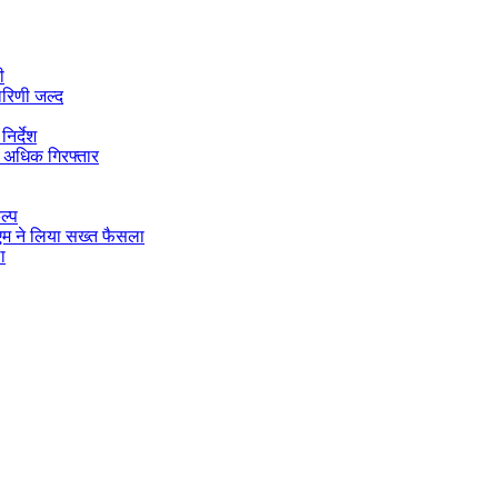
ी
ारिणी जल्द
िर्देश
 अधिक गिरफ्तार
ल्प
डीएम ने लिया सख्त फैसला
ा