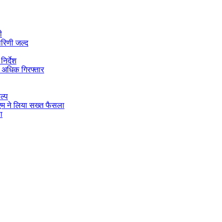
ी
ारिणी जल्द
िर्देश
 अधिक गिरफ्तार
ल्प
डीएम ने लिया सख्त फैसला
ा