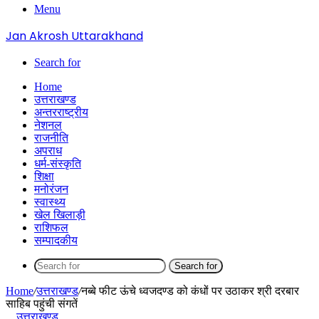
Menu
Jan Akrosh Uttarakhand
Search for
Home
उत्तराखण्ड
अन्तरराष्ट्रीय
नेशनल
राजनीति
अपराध
धर्म-संस्कृति
शिक्षा
मनोरंजन
स्वास्थ्य
खेल खिलाड़ी
राशिफल
सम्पादकीय
Search for
Home
/
उत्तराखण्ड
/
नब्बे फीट ऊंचे ध्वजदण्ड को कंधों पर उठाकर श्री दरबार
साहिब पहुंची संगतें
उत्तराखण्ड