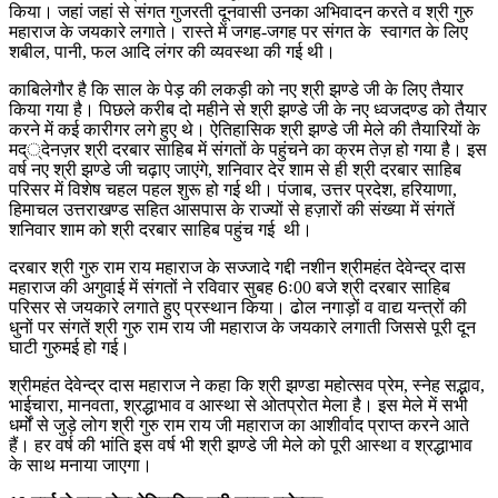
किया। जहां जहां से संगत गुजरती दूनवासी उनका अभिवादन करते व श्री गुरु
महाराज के जयकारे लगाते। रास्ते में जगह-जगह पर संगत के स्वागत के लिए
शबील, पानी, फल आदि लंगर की व्यवस्था की गई थी।
काबिलेगौर है कि साल के पेड़ की लकड़ी को नए श्री झण्डे जी के लिए तैयार
किया गया है। पिछले करीब दो महीने से श्री झण्डे जी के नए ध्वजदण्ड को तैयार
करने में कई कारीगर लगे हुए थे। ऐतिहासिक श्री झण्डे जी मेले की तैयारियों के
मद््देनज़र श्री दरबार साहिब में संगतों के पहुंचने का क्रम तेज़ हो गया है। इस
वर्ष नए श्री झण्डे जी चढ़ाए जाएंगे, शनिवार देर शाम से ही श्री दरबार साहिब
परिसर में विशेष चहल पहल शुरू हो गई थी। पंजाब, उत्तर प्रदेश, हरियाणा,
हिमाचल उत्तराखण्ड सहित आसपास के राज्यों से हज़ारों की संख्या में संगतें
शनिवार शाम को श्री दरबार साहिब पहुंच गई थी।
दरबार श्री गुरु राम राय महाराज के सज्जादे गद्दी नशीन श्रीमहंत देवेन्द्र दास
महाराज की अगुवाई में संगतों ने रविवार सुबह 6ः00 बजे श्री दरबार साहिब
परिसर से जयकारे लगाते हुए प्रस्थान किया। ढोल नगाड़ों व वाद्य यन्त्रों की
धुनों पर संगतें श्री गुरु राम राय जी महाराज के जयकारे लगाती जिससे पूरी दून
घाटी गुरुमई हो गई।
श्रीमहंत देवेन्द्र दास महाराज ने कहा कि श्री झण्डा महोत्सव प्रेम, स्नेह सद्भाव,
भाईचारा, मानवता, श्रद्धाभाव व आस्था से ओतप्रोत मेला है। इस मेले में सभी
धर्मों से जुड़े लोग श्री गुरु राम राय जी महाराज का आशीर्वाद प्राप्त करने आते
हैं। हर वर्ष की भांति इस वर्ष भी श्री झण्डे जी मेले को पूरी आस्था व श्रद्धाभाव
के साथ मनाया जाएगा।