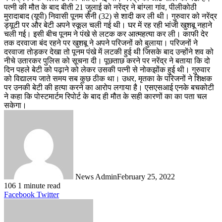
पत्नी की मौत के बाद बीती 21 जुलाई को नरेंद्र ने बांग्ला गांव, पीलीकोठी
मुरादाबाद (यूपी) निवासी पूनम सैनी (32) से शादी कर ली थी। गुरुवार को नरेंद्र
ड्यूटी पर और बेटी अपने स्कूल चली गई थी। घर में रह रही भांजी खुशबू नहाने
चली गई। इसी बीच पूनम ने पंखे से लटक कर आत्महत्या कर ली। काफी देर
तक दरवाजा बंद रहने पर खुशबू ने अपने परिजनों को बुलाया। परिजनों ने
दरवाजा तोड़कर देखा तो पूनम पंखे में लटकी हुई थी जिसके बाद उन्होंने शव को
नीचे उतारकर पुलिस को सूचना दी। पूछताछ करने पर नरेंद्र ने बताया कि दो
दिन पहले बेटी को पढ़ाने को लेकर उसकी पत्नी से नोकझोंक हुई थी। गुरुवार
को विद्यालय जाते समय सब कुछ ठीक था। उधर, मृतका के परिजनों ने शिक्षक
पर उनकी बेटी की हत्या करने का आरोप लगाया है। एसएसआई एनके बचकोटी
ने कहा कि पोस्टमार्टम रिपोर्ट के बाद ही मौत के सही कारणों का का पता चल
सकेगा।
News Admin
February 25, 2022
106
1 minute read
LinkedIn
Tumblr
Pinterest
Reddit
VKontakte
Share
Print
Facebook
Twitter
via
Email