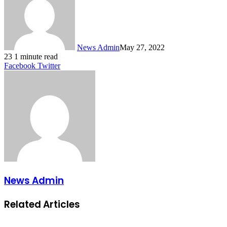
News Admin
May 27, 2022
23
1 minute read
LinkedIn
Tumblr
Pinterest
Reddit
VKontakte
Share
Print
Facebook
Twitter
via
Email
News Admin
Related Articles