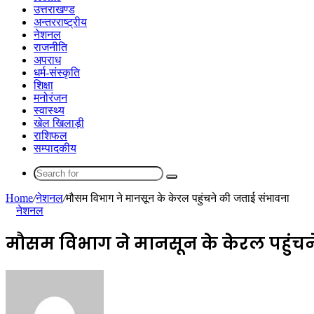
उत्तराखण्ड
अन्तरराष्ट्रीय
नेशनल
राजनीति
अपराध
धर्म-संस्कृति
शिक्षा
मनोरंजन
स्वास्थ्य
खेल खिलाड़ी
राशिफल
सम्पादकीय
Search
for
Home
/
नेशनल
/
मौसम विभाग ने मानसून के केरल पहुंचने की जताई संभावना
नेशनल
मौसम विभाग ने मानसून के केरल पहुंचन