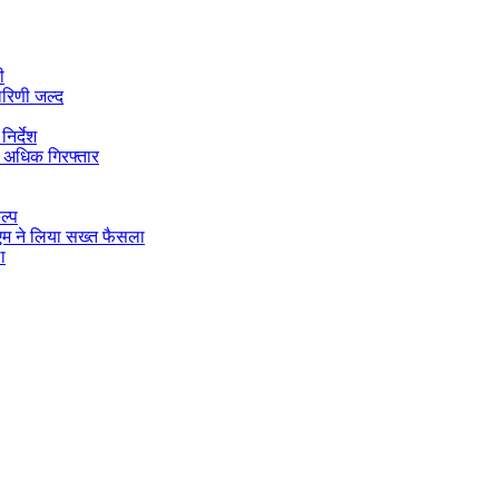
ी
ारिणी जल्द
िर्देश
 अधिक गिरफ्तार
ल्प
डीएम ने लिया सख्त फैसला
ा