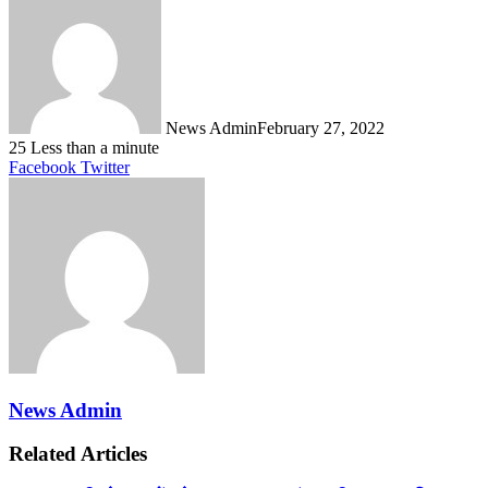
News Admin
February 27, 2022
25
Less than a minute
LinkedIn
Tumblr
Pinterest
Reddit
VKontakte
Share
Print
Facebook
Twitter
via
Email
News Admin
Related Articles