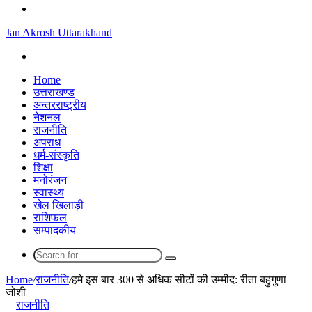
Menu
Jan Akrosh Uttarakhand
Search
for
Home
उत्तराखण्ड
अन्तरराष्ट्रीय
नेशनल
राजनीति
अपराध
धर्म-संस्कृति
शिक्षा
मनोरंजन
स्वास्थ्य
खेल खिलाड़ी
राशिफल
सम्पादकीय
Search
for
Home
/
राजनीति
/
हमे इस बार 300 से अधिक सीटों की उम्मीद: रीता बहुगुणा
जोशी
राजनीति