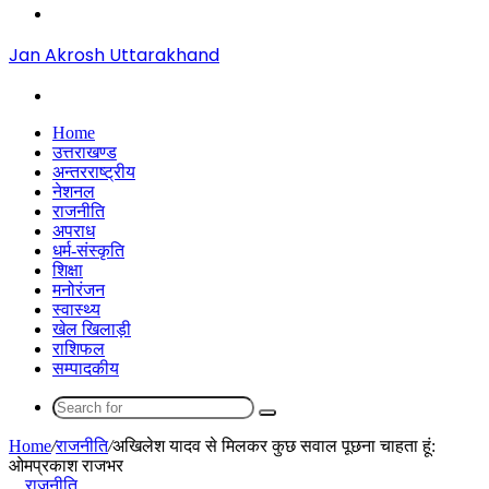
Menu
Jan Akrosh Uttarakhand
Search
for
Home
उत्तराखण्ड
अन्तरराष्ट्रीय
नेशनल
राजनीति
अपराध
धर्म-संस्कृति
शिक्षा
मनोरंजन
स्वास्थ्य
खेल खिलाड़ी
राशिफल
सम्पादकीय
Search
for
Home
/
राजनीति
/
अखिलेश यादव से मिलकर कुछ सवाल पूछना चाहता हूं:
ओमप्रकाश राजभर
राजनीति