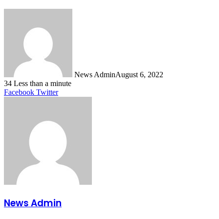
News Admin
August 6, 2022
34
Less than a minute
LinkedIn
Tumblr
Pinterest
Reddit
VKontakte
Share
Print
Facebook
Twitter
via
Email
News Admin