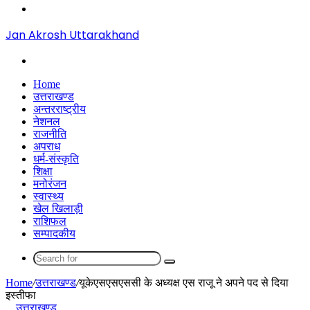
Menu
Jan Akrosh Uttarakhand
Search
for
Home
उत्तराखण्ड
अन्तरराष्ट्रीय
नेशनल
राजनीति
अपराध
धर्म-संस्कृति
शिक्षा
मनोरंजन
स्वास्थ्य
खेल खिलाड़ी
राशिफल
सम्पादकीय
Search
for
Home
/
उत्तराखण्ड
/
यूकेएसएसएससी के अध्यक्ष एस राजू ने अपने पद से दिया
इस्तीफा
उत्तराखण्ड