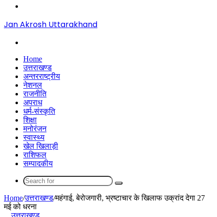
Menu
Jan Akrosh Uttarakhand
Search
for
Home
उत्तराखण्ड
अन्तरराष्ट्रीय
नेशनल
राजनीति
अपराध
धर्म-संस्कृति
शिक्षा
मनोरंजन
स्वास्थ्य
खेल खिलाड़ी
राशिफल
सम्पादकीय
Search
for
Home
/
उत्तराखण्ड
/
महंगाई, बेरोजगारी, भ्रष्टाचार के खिलाफ उक्रांद देगा 27
मई को धरना
उत्तराखण्ड