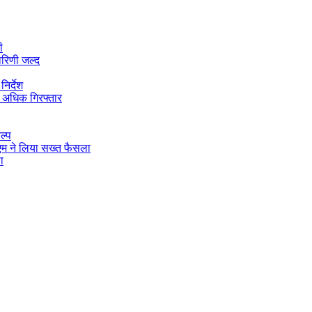
ी
ारिणी जल्द
िर्देश
 अधिक गिरफ्तार
ल्प
डीएम ने लिया सख्त फैसला
ा