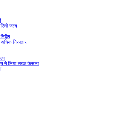
ी
ारिणी जल्द
िर्देश
 अधिक गिरफ्तार
ल्प
डीएम ने लिया सख्त फैसला
ा