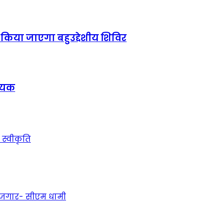
किया जाएगा बहुउद्देशीय शिविर
धायक
य स्वीकृति
 रोजगार- सीएम धामी