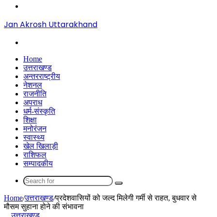
Menu
Jan Akrosh Uttarakhand
Search
for
Home
उत्तराखण्ड
अन्तरराष्ट्रीय
नेशनल
राजनीति
अपराध
धर्म-संस्कृति
शिक्षा
मनोरंजन
स्वास्थ्य
खेल खिलाड़ी
राशिफल
सम्पादकीय
Search
for
Home
/
उत्तराखण्ड
/
प्रदेशवासियों को जल्द मिलेगी गर्मी से राहत, बुधवार से
मौसम सुहाना होने की संभावना
उत्तराखण्ड