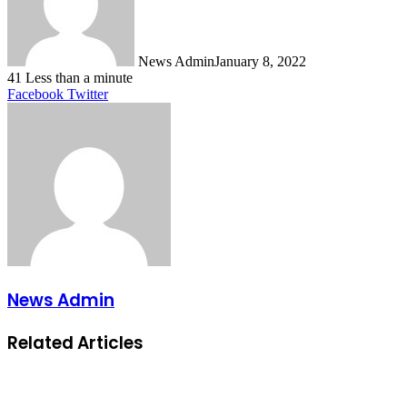
News Admin
January 8, 2022
41
Less than a minute
LinkedIn
Tumblr
Pinterest
Reddit
VKontakte
Share
Print
Facebook
Twitter
via
Email
News Admin
Related Articles