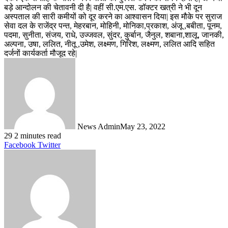
बड़े आन्दोलन की चेतावनी दी है| वहीं सी.एम.एस. डॉक्टर खत्री ने भी दून
अस्पताल की सारी कमीयों को दूर करने का आश्वासन दिया| इस मौके पर सुराज
सेवा दल के राजेंद्र पन्त, मेहरबान, मोहिनी, मोनिका,प्रकाश, अंजू ,बबीता, पूनम,
पदमा, सुनीता, संजय, राधे, उज्जवल, सुंदर, कुर्बान, जैनुल, शबाना,शालू, जानकी,
अल्पना, उषा, ललित, नीतू ,उमेश, लक्ष्मण, गिरिश, लक्ष्मण, ललित आदि सहित
दर्जनों कार्यकर्ता मौजूद रहे|
News Admin
May 23, 2022
29
2 minutes read
LinkedIn
Tumblr
Pinterest
Reddit
VKontakte
Share
Print
Facebook
Twitter
via
Email