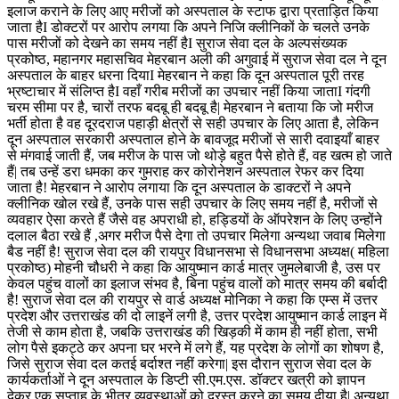
इलाज कराने के लिए आए मरीजों को अस्पताल के स्टाफ द्वारा प्रताड़ित किया
जाता हैI डोक्टरों पर आरोप लगया कि अपने निजि क्लीनिकों के चलते उनके
पास मरीजों को देखने का समय नहीं हैI सुराज सेवा दल के अल्पसंख्यक
प्रकोष्ठ, महानगर महासचिव मेहरबान अली की अगुवाई में सुराज सेवा दल ने दून
अस्पताल के बाहर धरना दियाI मेहरबान ने कहा कि दून अस्पताल पूरी तरह
भ्रष्टाचार में संलिप्त हैI वहाँ गरीब मरीजों का उपचार नहीं किया जाताI गंदगी
चरम सीमा पर है, चारों तरफ बदबू ही बदबू है| मेहरबान ने बताया कि जो मरीज
भर्ती होता है वह दूरदराज पहाड़ी क्षेत्रों से सही उपचार के लिए आता है, लेकिन
दून अस्पताल सरकारी अस्पताल होने के बावजूद मरीजों से सारी दवाइयाँ बाहर
से मंगवाई जाती हैं, जब मरीज के पास जो थोड़े बहुत पैसे होते हैं, वह खत्म हो जाते
हैं| तब उन्हें डरा धमका कर गुमराह कर कोरोनेशन अस्पताल रेफर कर दिया
जाता है! मेहरबान ने आरोप लगाया कि दून अस्पताल के डाक्टरों ने अपने
क्लीनिक खोल रखे हैं, उनके पास सही उपचार के लिए समय नहीं है, मरीजों से
व्यवहार ऐसा करते हैं जैसे वह अपराधी हो, हड्डियों के ऑपरेशन के लिए उन्होंने
दलाल बैठा रखे हैं ,अगर मरीज पैसे देगा तो उपचार मिलेगा अन्यथा जवाब मिलेगा
बैड नहीं है! सुराज सेवा दल की रायपुर विधानसभा से विधानसभा अध्यक्ष( महिला
प्रकोष्ठ) मोहनी चौधरी ने कहा कि आयुष्मान कार्ड मात्र जुमलेबाजी है, उस पर
केवल पहुंच वालों का इलाज संभव है, बिना पहुंच वालों को मात्र समय की बर्बादी
है! सुराज सेवा दल की रायपुर से वार्ड अध्यक्ष मोनिका ने कहा कि एम्स में उत्तर
प्रदेश और उत्तराखंड की दो लाइनें लगी है, उत्तर प्रदेश आयुष्मान कार्ड लाइन में
तेजी से काम होता है, जबकि उत्तराखंड की खिड़की में काम ही नहीं होता, सभी
लोग पैसे इकट्ठे कर अपना घर भरने में लगे हैं, यह प्रदेश के लोगों का शोषण है,
जिसे सुराज सेवा दल कतई बर्दाश्त नहीं करेगा| इस दौरान सुराज सेवा दल के
कार्यकर्ताओं ने दून अस्पताल के डिप्टी सी.एम.एस. डॉक्टर खत्री को ज्ञापन
देकर एक सप्ताह के भीतर व्यवस्थाओं को दुरस्त करने का समय दीया है| अन्यथा