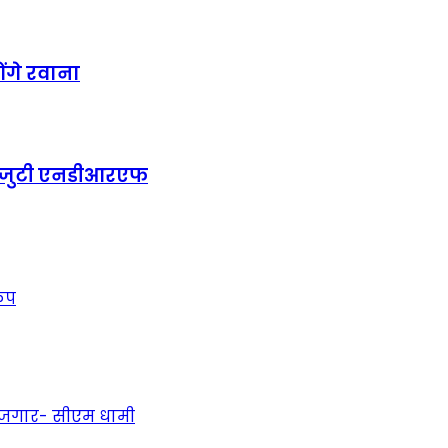
ोंगे रवाना
में जुटी एनडीआरएफ
कंप
 रोजगार- सीएम धामी