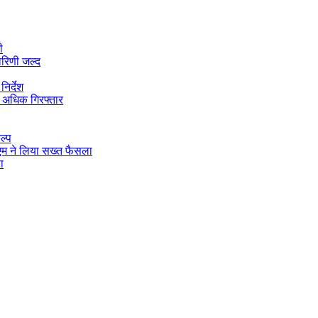
ी
ारिणी जल्द
िर्देश
 अधिक गिरफ्तार
ल्प
डीएम ने लिया सख्त फैसला
ा