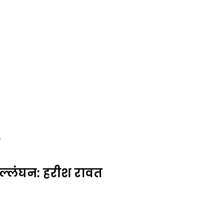
त
ल्लंघन: हरीश रावत