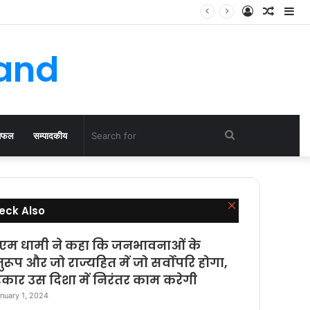
Log
Rando
Si
In
Article
hand
Search
िफल
सम्पादकीय
for
Close
eck Also
एम धामी ने कहा कि जनभावनाओं के
ुरूप और जो राज्यहित में जो सर्वोपरि होगा,
कार उस दिशा में निरंतर काम करेगी
nuary 1, 2024