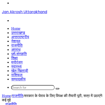
Menu
Jan Akrosh Uttarakhand
Search
for
Home
उत्तराखण्ड
अन्तरराष्ट्रीय
नेशनल
राजनीति
अपराध
धर्म-संस्कृति
शिक्षा
मनोरंजन
स्वास्थ्य
खेल खिलाड़ी
राशिफल
सम्पादकीय
Search
for
Home
/
राजनीति
/
सरकार के घेराव के लिए विपक्ष की तैयारी पूरी, सत्र में उठाएंगे
कई मुद्दे
राजनीति