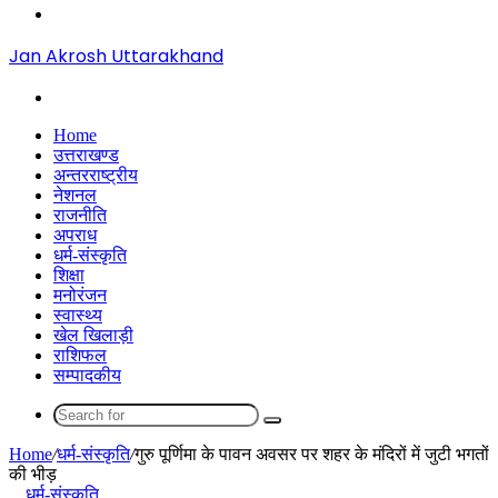
Menu
Jan Akrosh Uttarakhand
Search
for
Home
उत्तराखण्ड
अन्तरराष्ट्रीय
नेशनल
राजनीति
अपराध
धर्म-संस्कृति
शिक्षा
मनोरंजन
स्वास्थ्य
खेल खिलाड़ी
राशिफल
सम्पादकीय
Search
for
Home
/
धर्म-संस्कृति
/
गुरु पूर्णिमा के पावन अवसर पर शहर के मंदिरों में जुटी भगतों
की भीड़
धर्म-संस्कृति