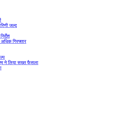
ी
ारिणी जल्द
िर्देश
 अधिक गिरफ्तार
ल्प
डीएम ने लिया सख्त फैसला
ा