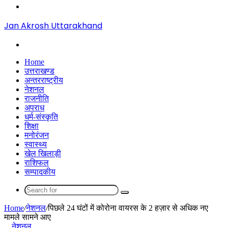
Menu
Jan Akrosh Uttarakhand
Search
for
Home
उत्तराखण्ड
अन्तरराष्ट्रीय
नेशनल
राजनीति
अपराध
धर्म-संस्कृति
शिक्षा
मनोरंजन
स्वास्थ्य
खेल खिलाड़ी
राशिफल
सम्पादकीय
Search
for
Home
/
नेशनल
/
पिछले 24 घंटों में कोरोना वायरस के 2 हज़ार से अधिक नए
मामले सामने आए
नेशनल