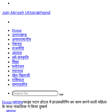
Menu
Jan Akrosh Uttarakhand
Search
for
Home
उत्तराखण्ड
अन्तरराष्ट्रीय
नेशनल
राजनीति
अपराध
धर्म-संस्कृति
शिक्षा
मनोरंजन
स्वास्थ्य
खेल खिलाड़ी
राशिफल
सम्पादकीय
Search
for
Home
/
अपराध
/
फाइव स्टार होटल में हाउसकीपिंग का काम करने वाली महिला
के साथ नाबालिक ने किया दुष्कर्म
अपराध