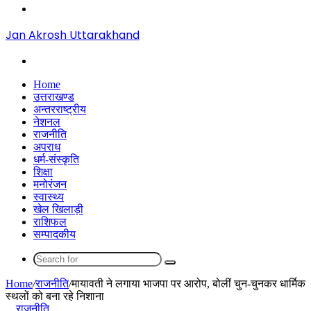
Menu
Jan Akrosh Uttarakhand
Search
for
Home
उत्तराखण्ड
अन्तरराष्ट्रीय
नेशनल
राजनीति
अपराध
धर्म-संस्कृति
शिक्षा
मनोरंजन
स्वास्थ्य
खेल खिलाड़ी
राशिफल
सम्पादकीय
Search
for
Home
/
राजनीति
/
मायावती ने लगाया भाजपा पर आरोप, बोलीं चुन-चुनकर धार्मिक
स्‍थलों को बना रहे न‍िशाना
राजनीति