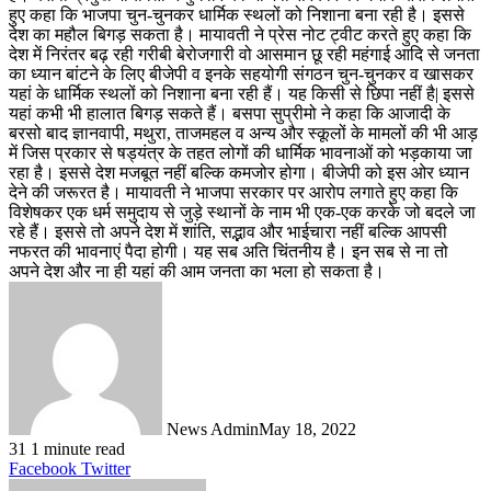
हुए कहा क‍ि भाजपा चुन-चुनकर धार्मिक स्‍थलों को न‍िशाना बना रही है। इससे
देश का महौल बिगड़ सकता है। मायावती ने प्रेस नोट ट्वीट करते हुए कहा क‍ि
देश में निरंतर बढ़ रही गरीबी बेरोजगारी वो आसमान छू रही महंगाई आदि से जनता
का ध्यान बांटने के लिए बीजेपी व इनके सहयोगी संगठन चुन-चुनकर व खासकर
यहां के धार्मिक स्थलों को निशाना बना रही हैं। यह किसी से छिपा नहीं है| इससे
यहां कभी भी हालात बिगड़ सकते हैं। बसपा सुप्रीमो ने कहा क‍ि आजादी के
बरसो बाद ज्ञानवापी, मथुरा, ताजमहल व अन्य और स्कूलों के मामलों की भी आड़
में जिस प्रकार से षड्यंत्र के तहत लोगों की धार्मिक भावनाओं को भड़काया जा
रहा है। इससे देश मजबूत नहीं बल्कि कमजोर होगा। बीजेपी को इस ओर ध्यान
देने की जरूरत है। मायावती ने भाजपा सरकार पर आरोप लगाते हुए कहा क‍ि
विशेषकर एक धर्म समुदाय से जुड़े स्थानों के नाम भी एक-एक करके जो बदले जा
रहे हैं। इससे तो अपने देश में शांति, सद्भाव और भाईचारा नहीं बल्कि आपसी
नफरत की भावनाएं पैदा होगी। यह सब अति चिंतनीय है। इन सब से ना तो
अपने देश और ना ही यहां की आम जनता का भला हो सकता है।
News Admin
May 18, 2022
31
1 minute read
LinkedIn
Tumblr
Pinterest
Reddit
VKontakte
Share
Print
Facebook
Twitter
via