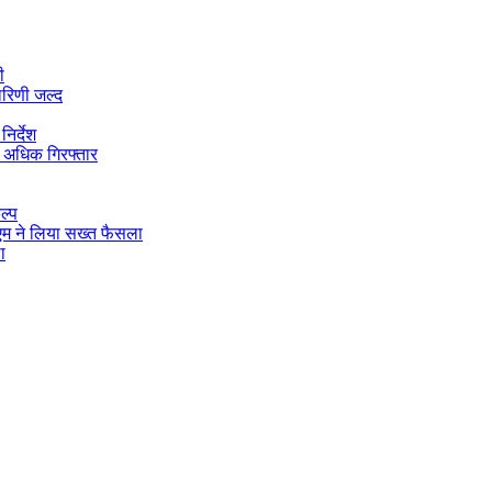
ी
ारिणी जल्द
िर्देश
 अधिक गिरफ्तार
ल्प
डीएम ने लिया सख्त फैसला
ा