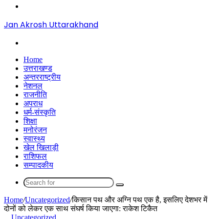
Menu
Jan Akrosh Uttarakhand
Search
for
Home
उत्तराखण्ड
अन्तरराष्ट्रीय
नेशनल
राजनीति
अपराध
धर्म-संस्कृति
शिक्षा
मनोरंजन
स्वास्थ्य
खेल खिलाड़ी
राशिफल
सम्पादकीय
Search
for
Home
/
Uncategorized
/
किसान पथ और अग्नि पथ एक है, इसलिए देशभर में
दोनों को लेकर एक साथ संघर्ष किया जाएगा: राकेश टिकैत
Uncategorized