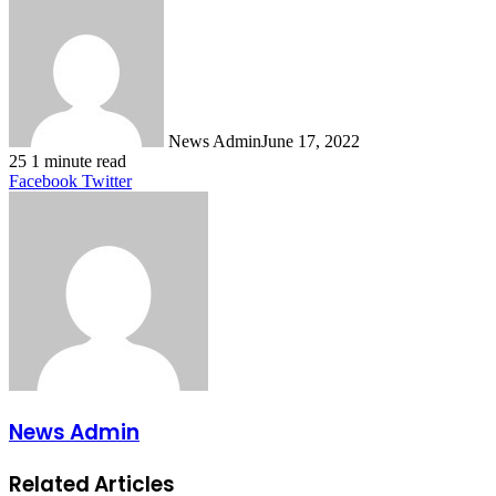
News Admin
June 17, 2022
25
1 minute read
LinkedIn
Tumblr
Pinterest
Reddit
VKontakte
Share
Print
Facebook
Twitter
via
Email
News Admin
Related Articles