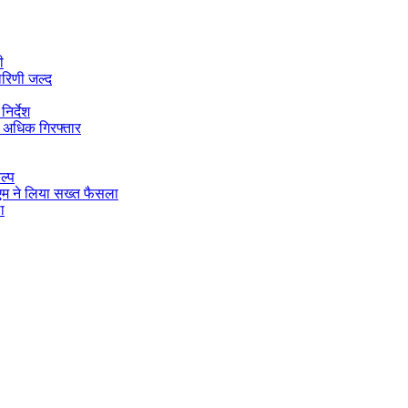
ी
ारिणी जल्द
िर्देश
 अधिक गिरफ्तार
ल्प
डीएम ने लिया सख्त फैसला
ा