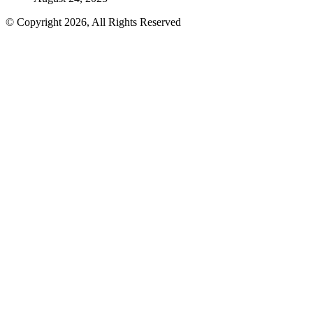
© Copyright 2026, All Rights Reserved
Facebook
Twitter
WhatsApp
Telegram
Back
to
top
button