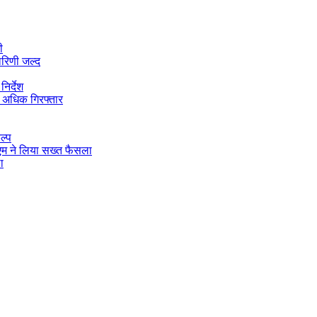
ी
ारिणी जल्द
िर्देश
 अधिक गिरफ्तार
ल्प
डीएम ने लिया सख्त फैसला
ा