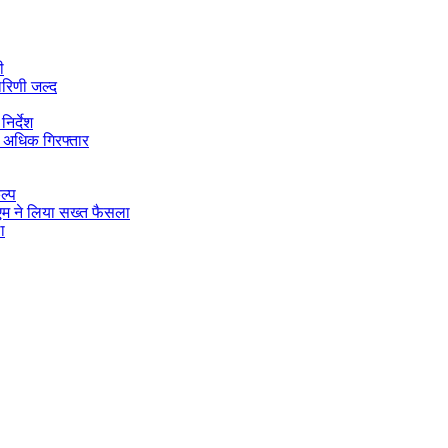
ी
ारिणी जल्द
िर्देश
 अधिक गिरफ्तार
ल्प
डीएम ने लिया सख्त फैसला
ा