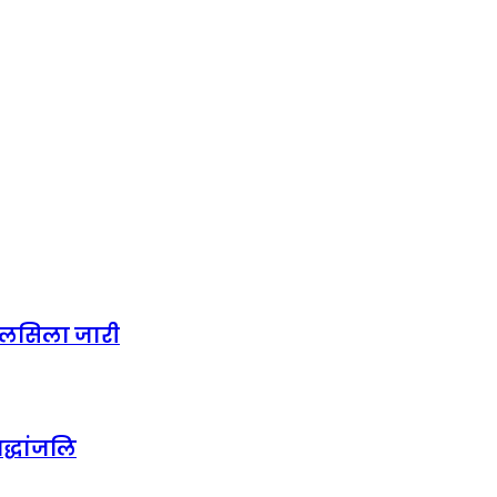
िलसिला जारी
द्धांजलि