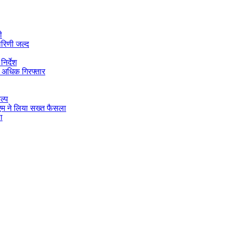
ी
ारिणी जल्द
िर्देश
 अधिक गिरफ्तार
ल्प
डीएम ने लिया सख्त फैसला
ा