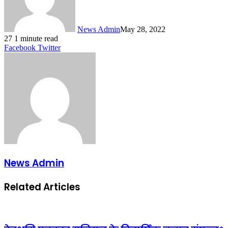
News Admin
May 28, 2022
27
1 minute read
LinkedIn
Tumblr
Pinterest
Reddit
VKontakte
Share
Print
Facebook
Twitter
via
Email
News Admin
Related Articles