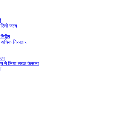
ी
ारिणी जल्द
िर्देश
 अधिक गिरफ्तार
ल्प
डीएम ने लिया सख्त फैसला
ा