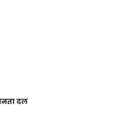
य जनता दल