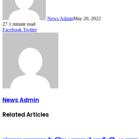
News Admin
May 20, 2022
27
1 minute read
LinkedIn
Tumblr
Pinterest
Reddit
VKontakte
Share
Print
Facebook
Twitter
via
Email
News Admin
Related Articles