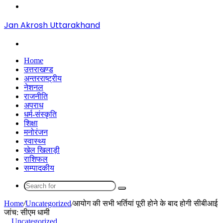
Menu
Jan Akrosh Uttarakhand
Search
for
Home
उत्तराखण्ड
अन्तरराष्ट्रीय
नेशनल
राजनीति
अपराध
धर्म-संस्कृति
शिक्षा
मनोरंजन
स्वास्थ्य
खेल खिलाड़ी
राशिफल
सम्पादकीय
Search
for
Home
/
Uncategorized
/
आयोग की सभी भर्तियां पूरी होने के बाद होगी सीबीआई
जांच: सीएम धामी
Uncategorized