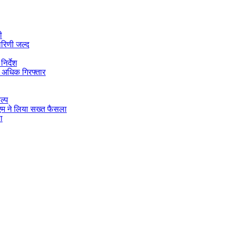
ी
ारिणी जल्द
िर्देश
 अधिक गिरफ्तार
ल्प
डीएम ने लिया सख्त फैसला
ा