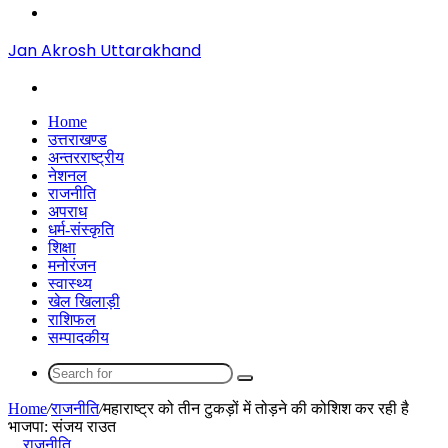
Menu
Jan Akrosh Uttarakhand
Search
for
Home
उत्तराखण्ड
अन्तरराष्ट्रीय
नेशनल
राजनीति
अपराध
धर्म-संस्कृति
शिक्षा
मनोरंजन
स्वास्थ्य
खेल खिलाड़ी
राशिफल
सम्पादकीय
Search
for
Home
/
राजनीति
/
महाराष्ट्र को तीन टुकड़ों में तोड़ने की कोशिश कर रही है
भाजपा: संजय राउत
राजनीति