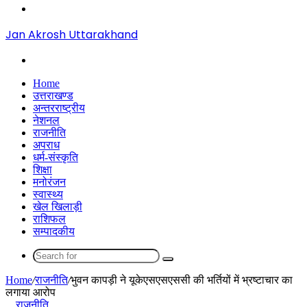
Menu
Jan Akrosh Uttarakhand
Search
for
Home
उत्तराखण्ड
अन्तरराष्ट्रीय
नेशनल
राजनीति
अपराध
धर्म-संस्कृति
शिक्षा
मनोरंजन
स्वास्थ्य
खेल खिलाड़ी
राशिफल
सम्पादकीय
Search
for
Home
/
राजनीति
/
भुवन कापड़ी ने यूकेएसएसएससी की भर्तियों में भ्रष्टाचार का
लगाया आरोप
राजनीति