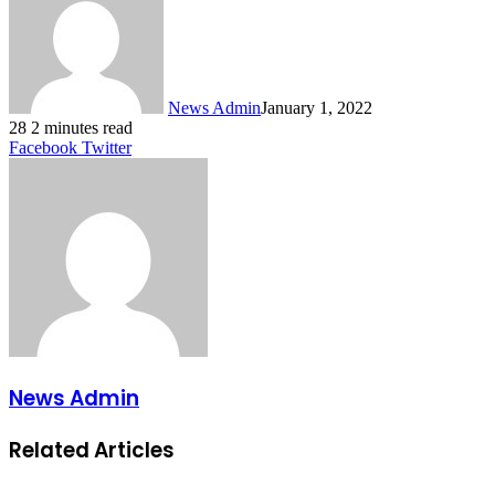
News Admin
January 1, 2022
28
2 minutes read
LinkedIn
Tumblr
Pinterest
Reddit
VKontakte
Share
Print
Facebook
Twitter
via
Email
News Admin
Related Articles