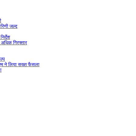
ी
ारिणी जल्द
िर्देश
 अधिक गिरफ्तार
ल्प
डीएम ने लिया सख्त फैसला
ा