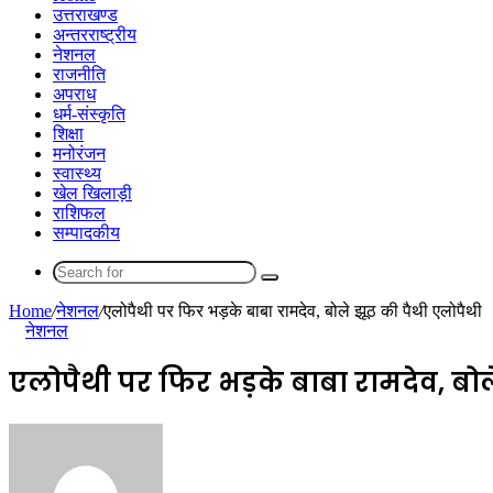
उत्तराखण्ड
अन्तरराष्ट्रीय
नेशनल
राजनीति
अपराध
धर्म-संस्कृति
शिक्षा
मनोरंजन
स्वास्थ्य
खेल खिलाड़ी
राशिफल
सम्पादकीय
Search
for
Home
/
नेशनल
/
एलोपैथी पर फिर भड़के बाबा रामदेव, बोले झूठ की पैथी एलोपैथी
नेशनल
एलोपैथी पर फिर भड़के बाबा रामदेव, बोल