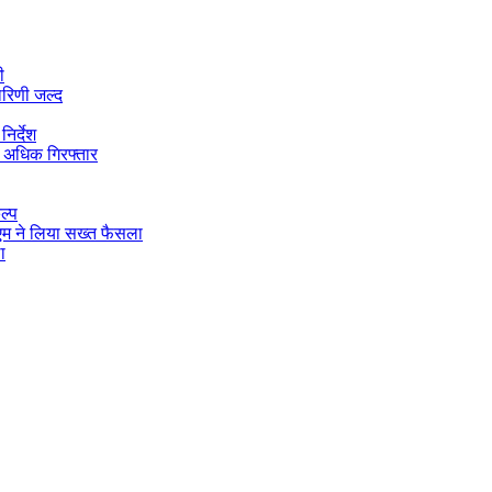
ी
ारिणी जल्द
िर्देश
 अधिक गिरफ्तार
ल्प
डीएम ने लिया सख्त फैसला
ा