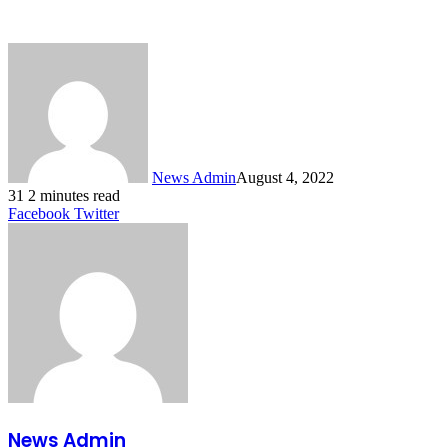
News Admin
August 4, 2022
31
2 minutes read
LinkedIn
Tumblr
Pinterest
Reddit
VKontakte
Share
Print
Facebook
Twitter
via
Email
News Admin