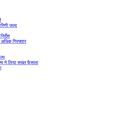
ी
ारिणी जल्द
िर्देश
 अधिक गिरफ्तार
ल्प
डीएम ने लिया सख्त फैसला
ा