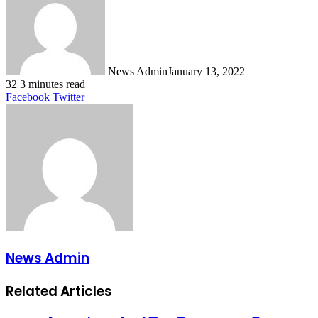
News Admin
January 13, 2022
32
3 minutes read
LinkedIn
Tumblr
Pinterest
Reddit
VKontakte
Share
Print
Facebook
Twitter
via
Email
News Admin
Related Articles