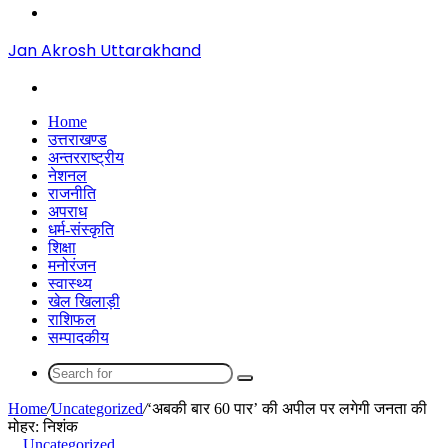
Menu
Jan Akrosh Uttarakhand
Search
for
Home
उत्तराखण्ड
अन्तरराष्ट्रीय
नेशनल
राजनीति
अपराध
धर्म-संस्कृति
शिक्षा
मनोरंजन
स्वास्थ्य
खेल खिलाड़ी
राशिफल
सम्पादकीय
Search
for
Home
/
Uncategorized
/
‘अबकी बार 60 पार’ की अपील पर लगेगी जनता की
मोहर: निशंक
Uncategorized