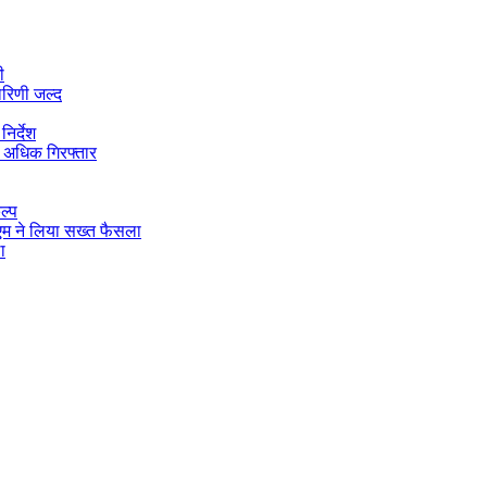
ी
ारिणी जल्द
िर्देश
 अधिक गिरफ्तार
ल्प
डीएम ने लिया सख्त फैसला
ा