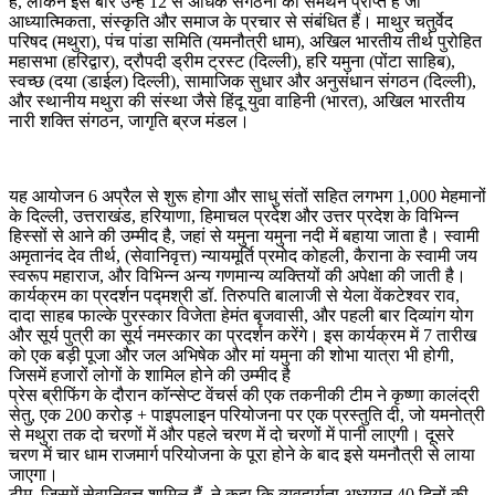
है, लेकिन इस बार उन्हें 12 से अधिक संगठनों का समर्थन प्राप्त है जो
आध्यात्मिकता, संस्कृति और समाज के प्रचार से संबंधित हैं। माथुर चतुर्वेद
परिषद (मथुरा), पंच पांडा समिति (यमनौत्री धाम), अखिल भारतीय तीर्थ पुरोहित
महासभा (हरिद्वार), द्रौपदी ड्रीम ट्रस्ट (दिल्ली), हरि यमुना (पोंटा साहिब),
स्वच्छ (दया (डाईल) दिल्ली), सामाजिक सुधार और अनुसंधान संगठन (दिल्ली),
और स्थानीय मथुरा की संस्था जैसे हिंदू युवा वाहिनी (भारत), अखिल भारतीय
नारी शक्ति संगठन, जागृति ब्रज मंडल।
यह आयोजन 6 अप्रैल से शुरू होगा और साधु संतों सहित लगभग 1,000 मेहमानों
के दिल्ली, उत्तराखंड, हरियाणा, हिमाचल प्रदेश और उत्तर प्रदेश के विभिन्न
हिस्सों से आने की उम्मीद है, जहां से यमुना यमुना नदी में बहाया जाता है। स्वामी
अमृतानंद देव तीर्थ, (सेवानिवृत्त) न्यायमूर्ति प्रमोद कोहली, कैराना के स्वामी जय
स्वरूप महाराज, और विभिन्न अन्य गणमान्य व्यक्तियों की अपेक्षा की जाती है।
कार्यक्रम का प्रदर्शन पद्मश्री डॉ. तिरुपति बालाजी से येला वेंकटेश्वर राव,
दादा साहब फाल्के पुरस्कार विजेता हेमंत बृजवासी, और पहली बार दिव्यांग योग
और सूर्य पुत्री का सूर्य नमस्कार का प्रदर्शन करेंगे। इस कार्यक्रम में 7 तारीख
को एक बड़ी पूजा और जल अभिषेक और मां यमुना की शोभा यात्रा भी होगी,
जिसमें हजारों लोगों के शामिल होने की उम्मीद है
प्रेस ब्रीफिंग के दौरान कॉन्सेप्ट वेंचर्स की एक तकनीकी टीम ने कृष्णा कालंद्री
सेतु, एक 200 करोड़ + पाइपलाइन परियोजना पर एक प्रस्तुति दी, जो यमनोत्री
से मथुरा तक दो चरणों में और पहले चरण में दो चरणों में पानी लाएगी। दूसरे
चरण में चार धाम राजमार्ग परियोजना के पूरा होने के बाद इसे यमनौत्री से लाया
जाएगा।
टीम, जिसमें सेवानिवृत्त शामिल हैं, ने कहा कि व्यवहार्यता अध्ययन 40 दिनों की