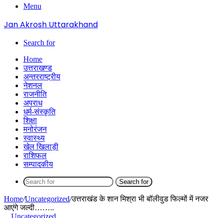
Menu
Jan Akrosh Uttarakhand
Search for
Home
उत्तराखण्ड
अन्तरराष्ट्रीय
नेशनल
राजनीति
अपराध
धर्म-संस्कृति
शिक्षा
मनोरंजन
स्वास्थ्य
खेल खिलाड़ी
राशिफल
सम्पादकीय
Search for
Home
/
Uncategorized
/
उत्तराखंड के शान मिश्रा भी बॉलीवुड फिल्मों में नजर
आएंगे जल्दी……..
Uncategorized